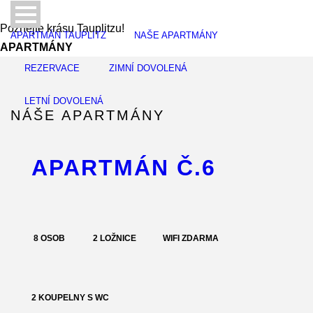
Poznejte krásu Tauplitzu!
APARTMÁN TAUPLITZ
NAŠE APARTMÁNY
APARTMÁNY
REZERVACE
ZIMNÍ DOVOLENÁ
LETNÍ DOVOLENÁ
NÁŠE APARTMÁNY
APARTMÁN Č.6
8 OSOB
2 LOŽNICE
WIFI ZDARMA
2 KOUPELNY S WC