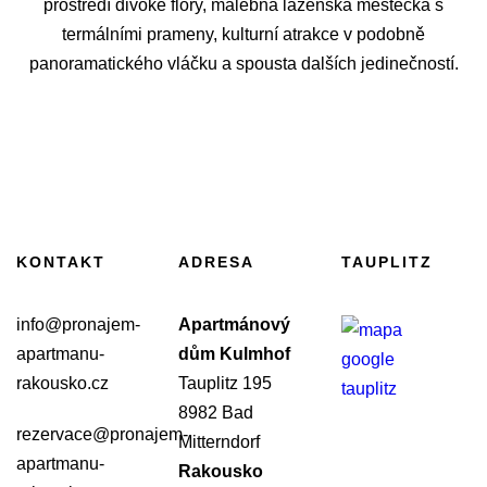
prostředí divoké flóry, malebná lázeňská městečka s
termálními prameny, kulturní atrakce v podobně
panoramatického vláčku a spousta dalších jedinečností.
KONTAKT
ADRESA
TAUPLITZ
info@pronajem-
Apartmánový
apartmanu-
dům Kulmhof
rakousko.cz
Tauplitz 195
8982 Bad
rezervace@pronajem-
Mitterndorf
apartmanu-
Rakousko