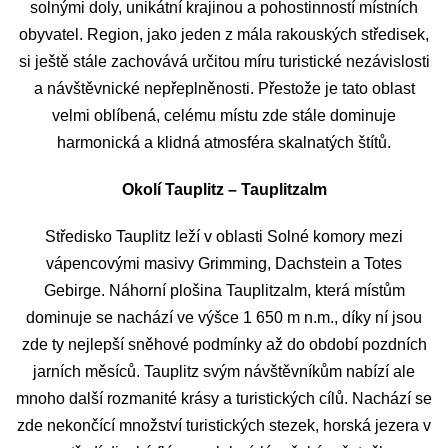
solnými doly, unikátní krajinou a pohostinností místních
obyvatel. Region, jako jeden z mála rakouských středisek,
si ještě stále zachovává určitou míru turistické nezávislosti
a návštěvnické nepřeplněnosti. Přestože je tato oblast
velmi oblíbená, celému místu zde stále dominuje
harmonická a klidná atmosféra skalnatých štítů.
Okolí Tauplitz – Tauplitzalm
Středisko Tauplitz leží v oblasti Solné komory mezi
vápencovými masivy Grimming, Dachstein a Totes
Gebirge. Náhorní plošina Tauplitzalm, která místům
dominuje se nachází ve výšce 1 650 m n.m., díky ní jsou
zde ty nejlepší sněhové podmínky až do období pozdních
jarních měsíců. Tauplitz svým návštěvníkům nabízí ale
mnoho další rozmanité krásy a turistických cílů. Nachází se
zde nekončící množství turistických stezek, horská jezera v